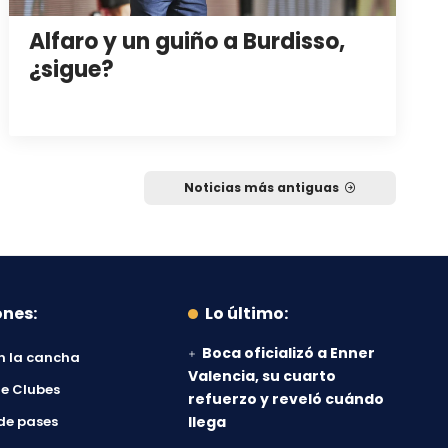
Alfaro y un guiño a Burdisso,
¿sigue?
Noticias más antiguas
ones:
Lo último:
Boca oficializó a Enner
n la cancha
Valencia, su cuarto
e Clubes
refuerzo y reveló cuándo
de pases
llega