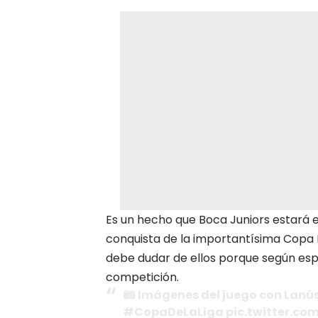
Es un hecho que Boca Juniors estará en
conquista de la importantísima Copa 
debe dudar de ellos porque según esp
competición.
Imágenes del juego con Lan
#CopaDeLaLiga pic.twitter.c