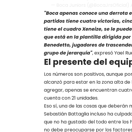
— Boca Juniors (@BocaJrsOficial) Ap
"Boca apenas conoce una derrota en
partidos tiene cuatro victorias, ci
tiene el cuadro Xeneize, se le pue
que está en la plantilla dirigida po
Benedetto, jugadores de trascenden
grupo de jerarquía"
, expresó Yael Ru
El presente del equi
Los números son positivos, aunque por
alcanzó para estar en la zona alta de
agregar, apenas se encuentran cuatro 
cuenta con 21 unidades.
Eso sí, una de las cosas que deberán m
Sebastián Battaglia
incluso ha culpado
que no ha gustado del todo entre los 
no debe preocuparse por los factores