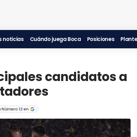
 noticias
Cuándo juega Boca
Posiciones
Plante
ncipales candidatos a
rtadores
a Número 12 en