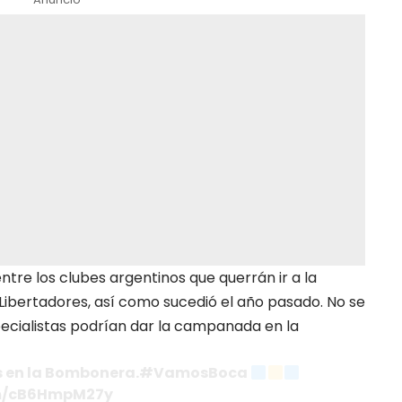
tre los clubes argentinos que querrán ir a la
Libertadores,
así como sucedió el año pasado
. No se
ecialistas podrían dar la campanada en la
ús en la Bombonera.#VamosBoca
om/cB6HmpM27y