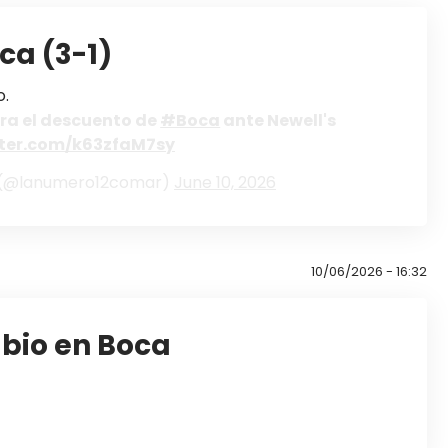
oca (3-1)
o.
ra el descuento de
#Boca
ante Newell's
tter.com/k63zfaM7sy
2 (@lanumero12comar)
June 10, 2026
10/06/2026 - 16:32
mbio en Boca