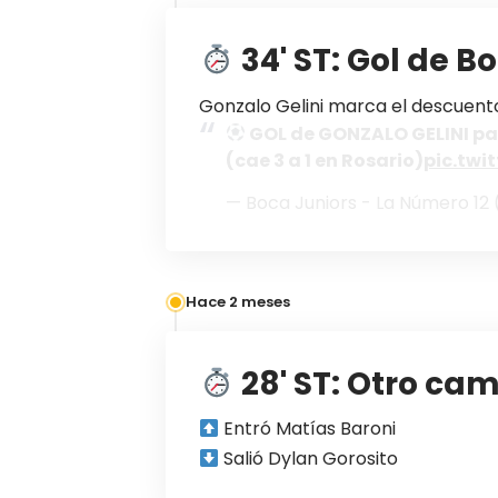
34' ST: Gol de B
Gonzalo Gelini marca el descuent
GOL de GONZALO GELINI pa
(cae 3 a 1 en Rosario)
pic.twi
— Boca Juniors - La Número 1
Hace 2 meses
28' ST: Otro ca
Entró Matías Baroni
Salió Dylan Gorosito