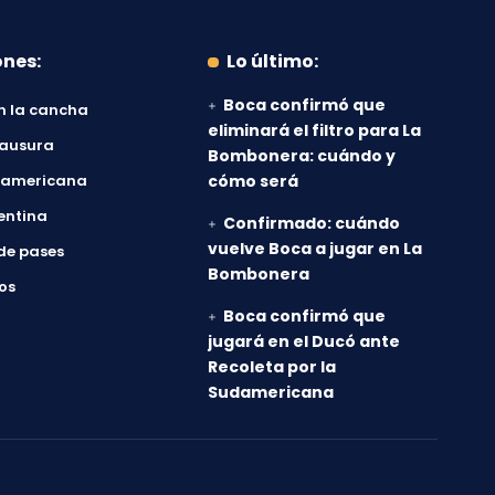
ones:
Lo último:
Boca confirmó que
n la cancha
eliminará el filtro para La
lausura
Bombonera: cuándo y
damericana
cómo será
entina
Confirmado: cuándo
vuelve Boca a jugar en La
de pases
Bombonera
os
Boca confirmó que
jugará en el Ducó ante
Recoleta por la
Sudamericana