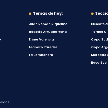
Temas de hoy:
Secci
Juan Román Riquelme
Buscate e
Rodolfo Arruabarrena
Torneo C
e
Enner Valencia
Copa Su
Leandro Paredes
Copa Arg
La Bombonera
Mercado 
Boca Soci
vados.