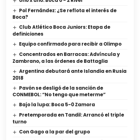
Uno x uno: Boca 0 - 2 River
Pol Fernández: ¿Se reflota el interés de
Boca?
Club Atlético Boca Juniors: Etapa de
definiciones
Equipo confirmado para recibir a Olimpo
Concentrados en Barracas: Advíncula y
Zambrano, a las órdenes de Battaglia
Argentina debutará ante Islandia en Rusia
2018
Pavón se desligó de la sanción de
CONMEBOL: “No tengo que meterme”
Bajo la lupa: Boca 5-0 Zamora
Pretemporada en Tandil: Arrancó el triple
turno
Con Gago a la par del grupo