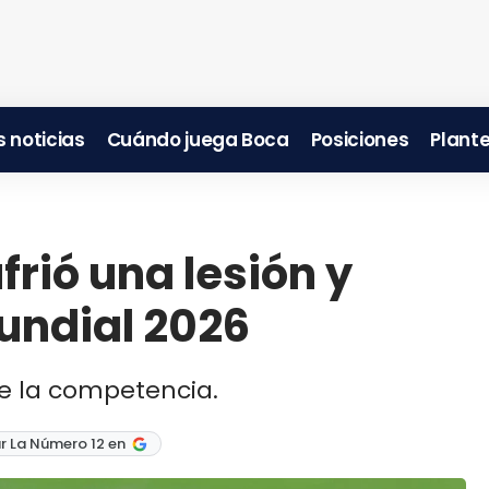
 noticias
Cuándo juega Boca
Posiciones
Plante
frió una lesión y
undial 2026
de la competencia.
r La Número 12 en