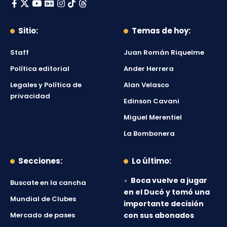
Sitio:
Temas de hoy:
Staff
Juan Román Riquelme
Política editorial
Ander Herrera
Legales y Política de
Alan Velasco
privacidad
Edinson Cavani
Miguel Merentiel
La Bombonera
Secciones:
Lo último:
Boca vuelve a jugar
Buscate en la cancha
en el Ducó y tomó una
Mundial de Clubes
importante decisión
Mercado de pases
con sus abonados