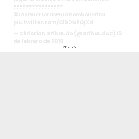
????????????????
#LasGuerrerasEnLaBombonerita
pic.twitter.com/ClB0GPGjXd
— Christian Gribaudo (@GribaudoC) 13
de febrero de 2019
Anuncio