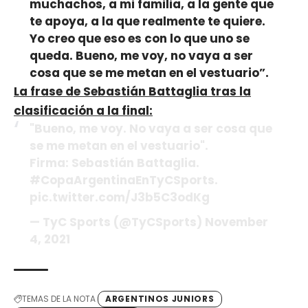
muchachos, a mi familia, a la gente que
te apoya, a la que realmente te quiere.
Yo creo que eso es con lo que uno se
queda. Bueno, me voy, no vaya a ser
cosa que se me metan en el vestuario”.
La frase de Sebastián Battaglia tras la
clasificación a la final:
"Bueno, me voy. No vaya a ser cosa que
se me metan en el vestuario".
Firma: Sebastián Battaglia.
#CopaArgentinaEnTyCSports.
pic.twitter.com/J3b5C3odKg
— TyC Sports (@TyCSports) November
4, 2021
TEMAS DE LA NOTA
ARGENTINOS JUNIORS