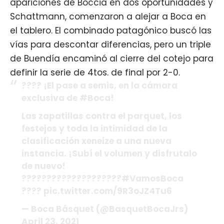
apariciones de Boccia en dos oportunidades y
Schattmann, comenzaron a alejar a Boca en
el tablero. El combinado patagónico buscó las
vías para descontar diferencias, pero un triple
de Buendía encaminó al cierre del cotejo para
definir la serie de 4tos. de final por 2-0.
???? ¡El pase a semis, en la cámara
exclusiva de #Boca!
Las zapatillas contra el parquet, los
festejos y toda la intimidad de la
clasificación xeneize a una nueva
instancia. ¡Subí el volumen y disfrutalo
de nuevo!
????????????????????#VamosBoca
???? pic.twitter.com/9R3oJZ4Tu6
— Boca Básquet (@BasquetBocaJrs)
April 23, 2021