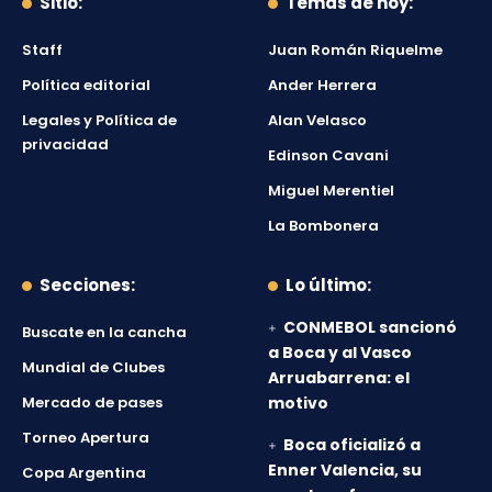
Sitio:
Temas de hoy:
Staff
Juan Román Riquelme
Política editorial
Ander Herrera
Legales y Política de
Alan Velasco
privacidad
Edinson Cavani
Miguel Merentiel
La Bombonera
Secciones:
Lo último:
CONMEBOL sancionó
Buscate en la cancha
a Boca y al Vasco
Mundial de Clubes
Arruabarrena: el
Mercado de pases
motivo
Torneo Apertura
Boca oficializó a
Enner Valencia, su
Copa Argentina