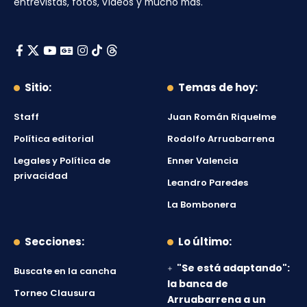
entrevistas, fotos, vídeos y mucho más.
Sitio:
Temas de hoy:
Staff
Juan Román Riquelme
Política editorial
Rodolfo Arruabarrena
Legales y Política de
Enner Valencia
privacidad
Leandro Paredes
La Bombonera
Secciones:
Lo último:
"Se está adaptando":
Buscate en la cancha
la banca de
Torneo Clausura
Arruabarrena a un