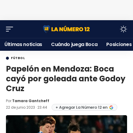
Últimas noticias
Cuándo juega Boca
Posiciones
FÚTBOL
Papelón en Mendoza: Boca
cayó por goleada ante Godoy
Cruz
Por:
Tamara Gantcheff
+ Agregar La Número 12 en
22 de junio 2023 · 23:44