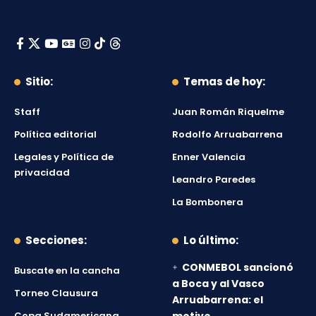
Sitio:
Temas de hoy:
Staff
Juan Román Riquelme
Política editorial
Rodolfo Arruabarrena
Legales y Política de
Enner Valencia
privacidad
Leandro Paredes
La Bombonera
Secciones:
Lo último:
CONMEBOL sancionó
Buscate en la cancha
a Boca y al Vasco
Torneo Clausura
Arruabarrena: el
Copa Sudamericana
motivo