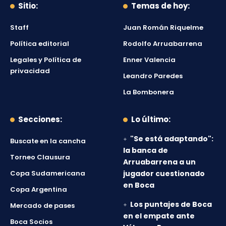
Sitio:
Temas de hoy:
Staff
Juan Román Riquelme
Política editorial
Rodolfo Arruabarrena
Legales y Política de
Enner Valencia
privacidad
Leandro Paredes
La Bombonera
Secciones:
Lo último:
"Se está adaptando":
Buscate en la cancha
la banca de
Torneo Clausura
Arruabarrena a un
Copa Sudamericana
jugador cuestionado
en Boca
Copa Argentina
Los puntajes de Boca
Mercado de pases
en el empate ante
Boca Socios