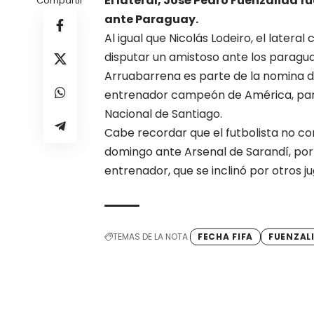
El lateral, José Pedro Fuenzalida 
Compartir
ante Paraguay.
Al igual que Nicolás Lodeiro, el later
disputar un amistoso ante los paraguay
Arruabarrena es parte de la nomina de
entrenador campeón de América, para
Nacional de Santiago.
Cabe recordar que el futbolista no co
domingo ante Arsenal de Sarandí, por 
entrenador, que se inclinó por otros 
TEMAS DE LA NOTA
FECHA FIFA
FUENZAL