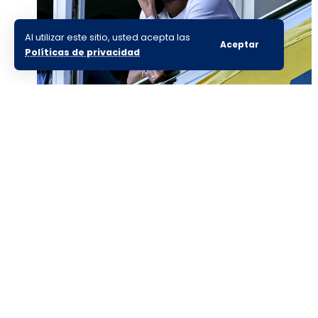
Al utilizar este sitio, usted acepta las
Aceptar
Políticas de privacidad
Edinson Cavani pasó por el
quirófano: cuánto tiempo tendrá
de recuperación
Nosotros:
Sitio:
La Número 12
es el primer
Staff