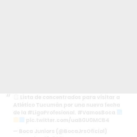
Lista de concentrados para visitar a
Atlético Tucumán por una nueva fecha
de la #LigaProfesional. #VamosBoca
pic.twitter.com/uaB0U0MCB4
— Boca Juniors (@BocaJrsOficial)