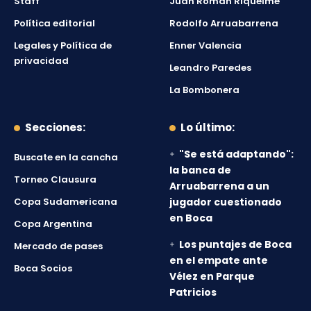
Staff
Juan Román Riquelme
Política editorial
Rodolfo Arruabarrena
Legales y Política de
Enner Valencia
privacidad
Leandro Paredes
La Bombonera
Secciones:
Lo último:
"Se está adaptando":
Buscate en la cancha
la banca de
Torneo Clausura
Arruabarrena a un
Copa Sudamericana
jugador cuestionado
en Boca
Copa Argentina
Los puntajes de Boca
Mercado de pases
en el empate ante
Boca Socios
Vélez en Parque
Patricios