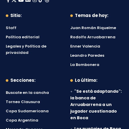
Sitio:
Temas de hoy:
Staff
Juan Román Riquelme
Política editorial
Rodolfo Arruabarrena
Legales y Política de
Enner Valencia
privacidad
Leandro Paredes
La Bombonera
Secciones:
Lo último:
"Se está adaptando":
Buscate en la cancha
la banca de
Torneo Clausura
Arruabarrena a un
Copa Sudamericana
jugador cuestionado
en Boca
Copa Argentina
Los puntajes de Boca