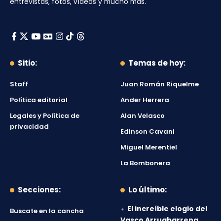
entrevistas, fotos, vídeos y mucho más.
Sitio:
Temas de hoy:
Staff
Juan Román Riquelme
Política editorial
Ander Herrera
Legales y Política de
Alan Velasco
privacidad
Edinson Cavani
Miguel Merentiel
La Bombonera
Secciones:
Lo último:
El increíble elogio del
Buscate en la cancha
Vasco Arruabarrena