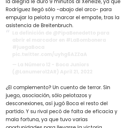
la alegría le duró 9 minutos al Xeneize, ya que
Rodríguez llegó sólo -abajo del arco- para
empujar la pelota y marcar el empate, tras la
asistencia de Breitenbruch.
La definición de @PipaBenedetto para
abrir el marcador en #LaBombonera
#juegaBoca
pic.twitter.com/uyhg6AZZaA
— La Número 12 - Boca Juniors
(@Lanumero12AR) April 21, 2022
¿El complemento? Un cuento de terror. Sin
juego, asociación, sólo pelotazos y
desconexiones, así jugó Boca el resto del
partido. Y su rival pecó de falta de eficacia y
mala fortuna, ya que tuvo varias
oportunidades para llevarse la victoria.