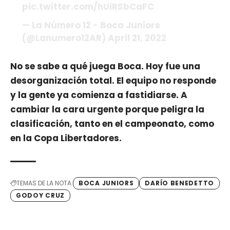
pic.twitter.com/hUiRSbCaFC
— La Número 12 - Boca Juniors
(@Lanumero12AR) April 21, 2022
No se sabe a qué juega Boca. Hoy fue una
desorganización total. El equipo no responde
y la gente ya comienza a fastidiarse. A
cambiar la cara urgente porque peligra la
clasificación, tanto en el campeonato, como
en la Copa Libertadores.
TEMAS DE LA NOTA
BOCA JUNIORS
DARÍO BENEDETTO
GODOY CRUZ