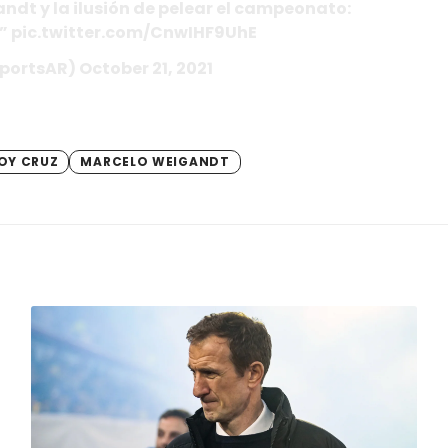
dt y la ilusión de pelear el campeonato:
.” pic.twitter.com/CnwIHF9UhE
ortsAR) October 21, 2021
OY CRUZ
MARCELO WEIGANDT