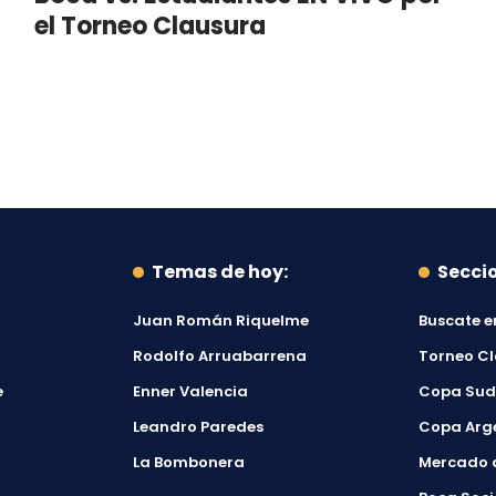
el Torneo Clausura
Temas de hoy:
Secci
Juan Román Riquelme
Buscate e
Rodolfo Arruabarrena
Torneo C
e
Enner Valencia
Copa Su
Leandro Paredes
Copa Arg
La Bombonera
Mercado 