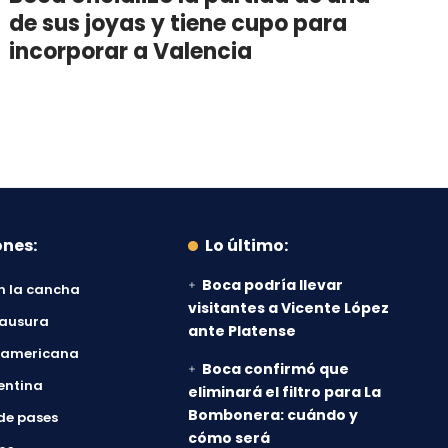
de sus joyas y tiene cupo para
incorporar a Valencia
ones:
Lo último:
Boca podría llevar
n la cancha
visitantes a Vicente López
lausura
ante Platense
damericana
Boca confirmó que
entina
eliminará el filtro para La
Bombonera: cuándo y
de pases
cómo será