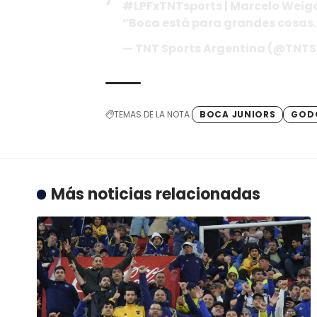
#LPFxTNTsports | Marcelo Weigan
“Boca está para grandes cosas
— TNT Sports Argentina (@TNTSp
TEMAS DE LA NOTA
BOCA JUNIORS
GOD
Más noticias relacionadas