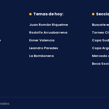
Temas de hoy:
Secci
Juan Román Riquelme
Buscate e
Rodolfo Arruabarrena
Torneo C
e
Enner Valencia
Copa Su
Leandro Paredes
Copa Arg
La Bombonera
Mercado 
Boca Soci
vados.