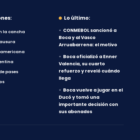
ones:
Lo último:
CONMEBOL sancionó a
n la cancha
Boca y al Vasco
lausura
Arruabarrena: el motivo
damericana
Boca oficializó a Enner
entina
Valencia, su cuarto
refuerzo y reveló cuándo
de pases
llega
os
Boca vuelve a jugar en el
Ducó y tomó una
importante decisión con
sus abonados