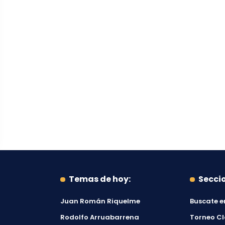
Temas de hoy:
Secci
Juan Román Riquelme
Buscate e
Rodolfo Arruabarrena
Torneo C