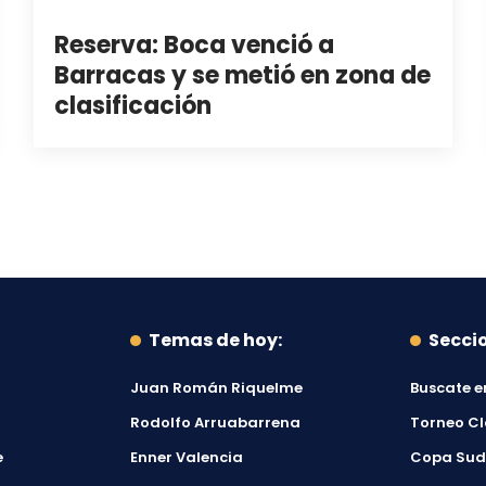
Reserva: Boca venció a
Barracas y se metió en zona de
clasificación
Temas de hoy:
Secci
Juan Román Riquelme
Buscate e
Rodolfo Arruabarrena
Torneo C
e
Enner Valencia
Copa Su