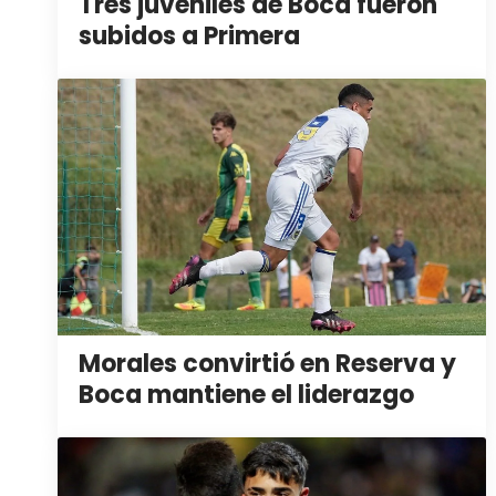
Tres juveniles de Boca fueron
subidos a Primera
Morales convirtió en Reserva y
Boca mantiene el liderazgo