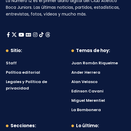
La Número 12
es el primer diario digital del
Club Atlético
Boca Juniors
. Las últimas noticias, partidos, estadísticas,
entrevistas, fotos, vídeos y mucho más.
Sitio:
Temas de hoy:
Staff
Juan Román Riquelme
Política editorial
Ander Herrera
Legales y Política de
Alan Velasco
privacidad
Edinson Cavani
Miguel Merentiel
La Bombonera
Secciones:
Lo último: