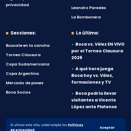
privacidad
Leandro Paredes
La Bombonera
Secciones:
Lo último:
Boca vs. Vélez EN VIVO
Buscate en la cancha
por el Torneo Clausura
Torneo Clausura
2026
Copa Sudamericana
A qué hora juega
Copa Argentina
Boca hoy vs. Vélez,
formaciones y TV
Mercado de pases
Boca Socios
Boca podría llevar
visitantes a Vicente
López ante Platense
Al utilizar este sitio, usted acepta las
Políticas
© 2010-2026 Lanumero12.com.ar - Todos los derechos
Aceptar
de privacidad