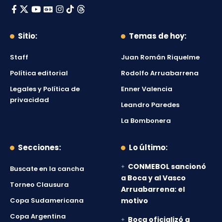
Sitio:
Temas de hoy:
Staff
Juan Román Riquelme
Política editorial
Rodolfo Arruabarrena
Legales y Política de
Enner Valencia
privacidad
Leandro Paredes
La Bombonera
Secciones:
Lo último:
CONMEBOL sancionó
Buscate en la cancha
a Boca y al Vasco
Torneo Clausura
Arruabarrena: el
Copa Sudamericana
motivo
Copa Argentina
Boca oficializó a