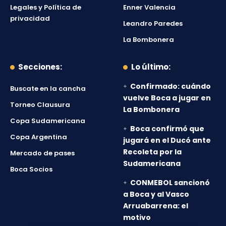
Legales y Política de
Enner Valencia
privacidad
Leandro Paredes
La Bombonera
Secciones:
Lo último:
Confirmado: cuándo
Buscate en la cancha
vuelve Boca a jugar en
Torneo Clausura
La Bombonera
Copa Sudamericana
Boca confirmó que
Copa Argentina
jugará en el Ducó ante
Recoleta por la
Mercado de pases
Sudamericana
Boca Socios
CONMEBOL sancionó
a Boca y al Vasco
Arruabarrena: el
motivo