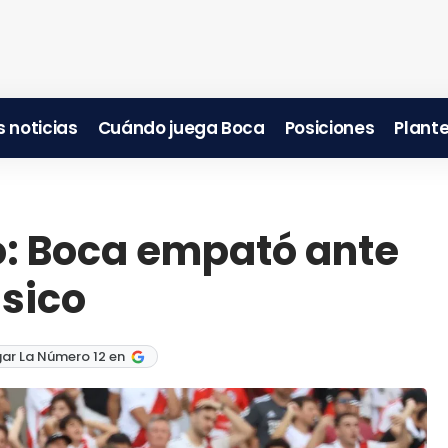
 noticias
Cuándo juega Boca
Posiciones
Plante
o: Boca empató ante
ásico
ar La Número 12 en