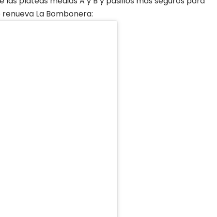
de las plateas medias A y B y pasillos más seguros para
 Se renueva La Bombonera: