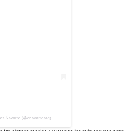
los Navarro (@cnavarroarq)