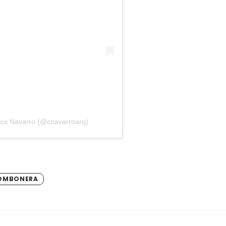
los Navarro (@cnavarroarq)
BOMBONERA