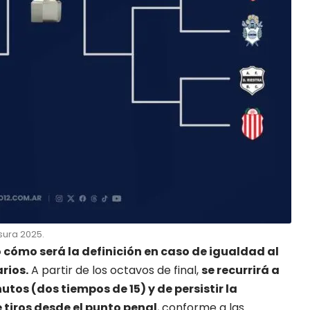
sura 2025.
ó cómo será la definición en caso de igualdad al
rios.
A partir de los octavos de final,
se recurrirá a
tos (dos tiempos de 15) y de persistir la
 tiros desde el punto penal
, conforme a las