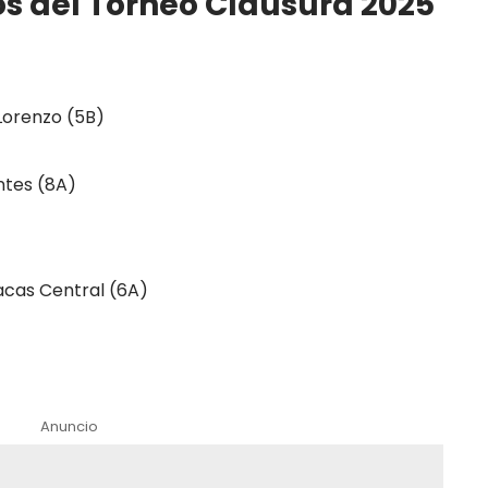
os del Torneo Clausura 2025
Lorenzo (5B)
antes (8A)
racas Central (6A)
Anuncio