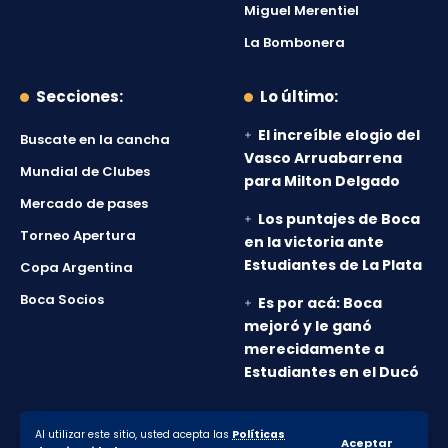
Miguel Merentiel
La Bombonera
Secciones:
Lo último:
El increíble elogio del
Buscate en la cancha
Vasco Arruabarrena
Mundial de Clubes
para Milton Delgado
Mercado de pases
Los puntajes de Boca
Torneo Apertura
en la victoria ante
Estudiantes de La Plata
Copa Argentina
Boca Socios
Es por acá: Boca
mejoró y le ganó
merecidamente a
Estudiantes en el Ducó
Al utilizar este sitio, usted acepta las
Políticas
© 2010-2026 Lanumero12.com.ar - Todos los derechos
Aceptar