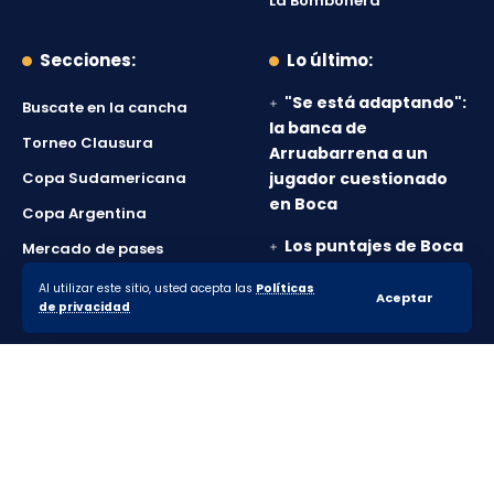
La Bombonera
Secciones:
Lo último:
"Se está adaptando":
Buscate en la cancha
la banca de
Torneo Clausura
Arruabarrena a un
Copa Sudamericana
jugador cuestionado
en Boca
Copa Argentina
Los puntajes de Boca
Mercado de pases
en el empate ante
Boca Socios
Al utilizar este sitio, usted acepta las
Políticas
Vélez en Parque
Aceptar
de privacidad
Patricios
Boca mereció más,
pero no pudo salir del
empate ante Vélez
© 2010-2026 Lanumero12.com.ar - Todos los derechos