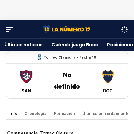
Últimas noticias
Cuándo juega Boca
Posiciones
Torneo Clausura - Fecha 10
No
definido
SAN
BOC
Info
Cronología
Formación
Últimos enfrentamientos
Competencia:
Torneo Clausura