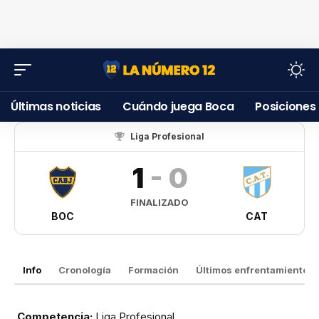
Últimas noticias
Cuándo juega Boca
Posiciones
Liga Profesional
1
-
0
FINALIZADO
BOC
CAT
Info
Cronología
Formación
Últimos enfrentamientos
Competencia:
Liga Profesional