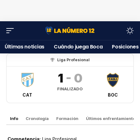
Últimas noticias
Cuándo juega Boca
Posiciones
Liga Profesional
1
-
0
FINALIZADO
CAT
BOC
Info
Cronología
Formación
Últimos enfrentamientos
Competencia:
Liga Profesional