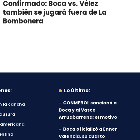
Confirmado: Boca vs. Vélez
también se jugará fuera de La
Bombonera
ones:
Lo último:
CONMEBOL sancionó a
n la cancha
Boca y al Vasco
lausura
Arruabarrena: el motivo
damericana
Boca oficializó a Enner
entina
Valencia, su cuarto