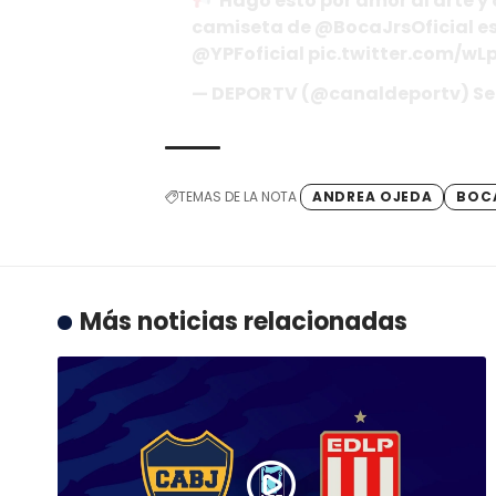
"Hago esto por amor al arte y 
camiseta de
@BocaJrsOficial
es
@YPFoficial
pic.twitter.com/w
— DEPORTV (@canaldeportv)
Se
TEMAS DE LA NOTA
ANDREA OJEDA
BOC
Más noticias relacionadas