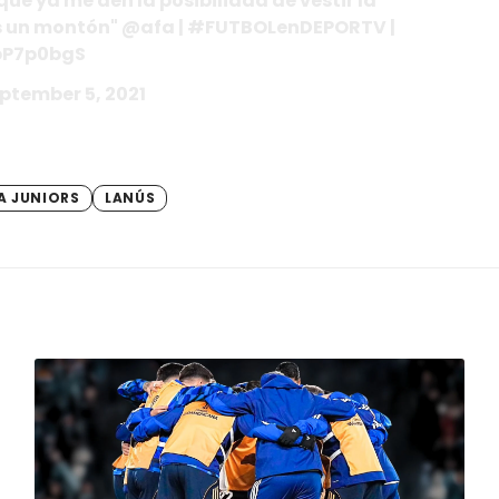
que ya me den la posibilidad de vestir la
 un montón"
@afa
|
#FUTBOLenDEPORTV
|
LpP7p0bgS
ptember 5, 2021
A JUNIORS
LANÚS