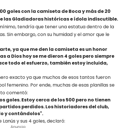
500 goles con la camiseta de Boca y más de 20
de las Gladiadoras históricas e ídola indiscutible.
ínimo, tendría que tener una estatua dentro de la
as. Sin embargo, con su humidad y el amor que le
arte, ya que me den la camiseta es un honor
as a Dios hoy se me dieron 4 goles pero siempre
ce todo el esfuerzo, también estoy incluida,
mero exacto ya que muchos de esos tantos fueron
bol femenino. Por ende, muchas de esas planillas se
esto comentó:
os goles. Estoy cerca de los 500 pero no tienen
artidos perdidos. Los historiadores del club,
do y contándolos".
 Lanús y sus 4 goles, declaró:
Anuncio