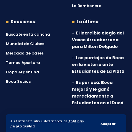
La Bombonera
Secciones:
Lo último:
El increíble elogio del
Buscate en la cancha
Vasco Arruabarrena
Mundial de Clubes
para Milton Delgado
Mercado de pases
Los puntajes de Boca
Torneo Apertura
en la victoria ante
Estudiantes de La Plata
Copa Argentina
Boca Socios
Es por acá: Boca
mejoró y le ganó
merecidamente a
Estudiantes en el Ducó
Al utilizar este sitio, usted acepta las
Políticas
© 2010-2026 Lanumero12.com.ar - Todos los derechos
Aceptar
de privacidad
reservados.