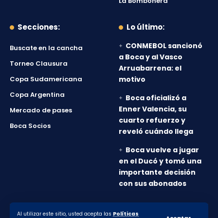
La Bombonera
Secciones:
Lo último:
CONMEBOL sancionó
Buscate en la cancha
a Boca y al Vasco
Torneo Clausura
Arruabarrena: el
Copa Sudamericana
motivo
Copa Argentina
Boca oficializó a
Enner Valencia, su
Mercado de pases
cuarto refuerzo y
Boca Socios
reveló cuándo llega
Boca vuelve a jugar
en el Ducó y tomó una
importante decisión
con sus abonados
Al utilizar este sitio, usted acepta las
Políticas
© 2010-2026 Lanumero12.com.ar - Todos los derechos
Aceptar