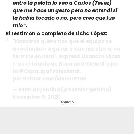
entró la pelota lo veo a Carlos (Tevez)
que me hace un gesto pero no entendí si
la había tocado o no, pero creo que fue
mío”.
El testimonio completo de Licha López:
"Nosotros queremos que el equipo se
acostumbre a ganar y que nuestro arco
termine en cero", expresó Lisandro López
tras el triunfo de Boca ante Newell´s por
la #CopaLigaProfesional.
pic.twitter.com/xlhcVUFlbK
— ESPN Argentina (@ESPNArgentina)
November 9, 2020
Anuncio