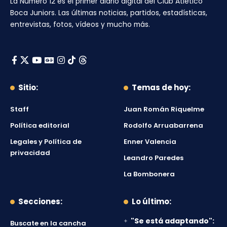
La Número 12
es el primer diario digital del
Club Atlético
Boca Juniors
. Las últimas noticias, partidos, estadísticas,
entrevistas, fotos, vídeos y mucho más.
Sitio:
Temas de hoy:
Staff
Juan Román Riquelme
Política editorial
Rodolfo Arruabarrena
Legales y Política de
Enner Valencia
privacidad
Leandro Paredes
La Bombonera
Secciones:
Lo último:
"Se está adaptando":
Buscate en la cancha