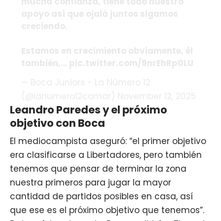
mucha confianza, tiene todo nuestro
apoyo así que ojalá juntos sigamos
creciendo.
Estamos en crecimiento obviamente, él
también,…
pic.twitter.com/9nrEhRp0LU
— Boca Juniors - La Número 12
(@lanumero12comar)
November 12, 2025
Leandro Paredes y el próximo
objetivo con Boca
El mediocampista aseguró: “el primer objetivo
era clasificarse a Libertadores, pero también
tenemos que pensar de terminar la zona
nuestra primeros para jugar la mayor
cantidad de partidos posibles en casa, así
que ese es el próximo objetivo que tenemos”.