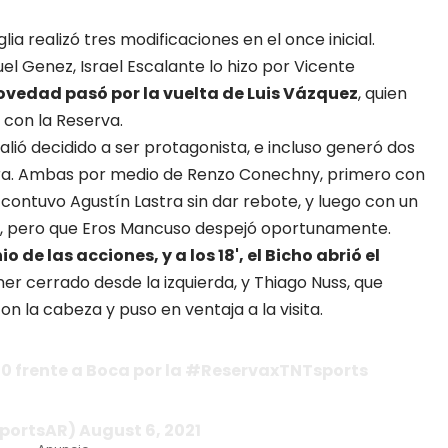
a realizó tres modificaciones en el once inicial.
el Genez, Israel Escalante lo hizo por Vicente
novedad pasó por la vuelta de Luis Vázquez
, quien
 con la Reserva.
 salió decidido a ser protagonista, e incluso generó dos
hora. Ambas por medio de Renzo Conechny, primero con
contuvo Agustín Lastra sin dar rebote, y luego con un
o, pero que Eros Mancuso despejó oportunamente.
 de las acciones, y a los 18', el Bicho abrió el
r cerrado desde la izquierda, y Thiago Nuss, que
on la cabeza y puso en ventaja a la visita.
1-0 frente a Boca por la #ReservaxTNTsports
ortsAR) August 6, 2021