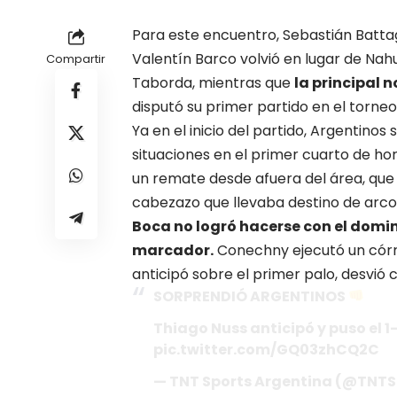
Para este encuentro, Sebastián Battagli
Valentín Barco volvió en lugar de Nahu
Compartir
Taborda, mientras que
la principal 
disputó su primer partido en el torneo
Ya en el inicio del partido, Argentinos
situaciones en el primer cuarto de 
un remate desde afuera del área, que 
cabezazo que llevaba destino de arc
Boca no logró hacerse con el dominio
marcador.
Conechny ejecutó un córne
anticipó sobre el primer palo, desvió c
SORPRENDIÓ ARGENTINOS
Thiago Nuss anticipó y puso el 
pic.twitter.com/GQ03zhCQ2C
— TNT Sports Argentina (@TNTSp