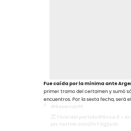
Fue caída por la mínima ante Arge
primer tramo del certamen y sumó só
encuentros. Por la sexta fecha, será el
#ReservaLPF
Final del partido#Boca 0 – 
pic.twitter.com/YrT4gjlyzb