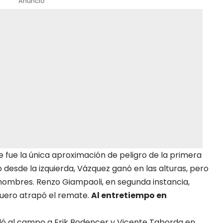
Anuncio
ue fue la única aproximación de peligro de la primera
 desde la izquierda, Vázquez ganó en las alturas, pero
hombres. Renzo Giampaoli, en segunda instancia,
uero atrapó el remate.
Al entretiempo en
ó al campo a Erik Bodencer y Vicente Taborda en