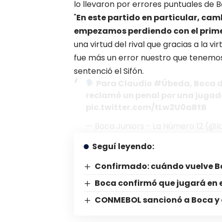
lo llevaron por errores puntuales de
B
"
En este partido en particular, cam
empezamos perdiendo con el prime
una virtud del rival que gracias a la vi
fue más un error nuestro que tenemos
sentenció el Sifón.
Para Claudio
#Úbeda
, Boca 
reclamó un penal por una jugad
pic.twitter.com/tLw2U0aBtB
— Boca Juniors - La Número 12 (
Seguí leyendo:
Confirmado: cuándo vuelve B
Boca confirmó que jugará en 
CONMEBOL sancionó a Boca y a