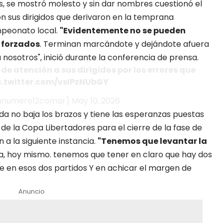
s
, se mostró molesto y sin dar nombres cuestionó el
on sus dirigidos que derivaron en la temprana
ampeonato local.
"Evidentemente no se pueden
o forzados
. Terminan marcándote y dejándote afuera
osotros", inició durante la conferencia de prensa.
de atención a sus dirigidos por los errores que
c.twitter.com/vsIPzNUbGY
@lanumero12comar)
May 10, 2026
eda no baja los brazos y tiene las esperanzas puestas
 de la Copa Libertadores para el cierre de la fase de
 a la siguiente instancia.
"Tenemos que levantar la
a, hoy mismo. tenemos que tener en claro que hay dos
se en esos dos partidos Y en achicar el margen de
Anuncio