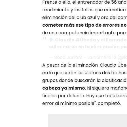
Frente a ello, el
entrenador de 56 año
rendimiento y los fallos que cometier
eliminación del club azul y oro del c
cometer más ese tipo de errores n
de una competencia importante para n
Claudio
#Úbeda
y el llamado 
culminaron en la eliminación
pi
— Boca Juniors - La Número 12 (
A pesar de la eliminación, Claudio Úb
en lo que serán las últimas dos fechas
grupos donde buscarán la clasificación
cabeza ya mismo.
Ni siquiera mañan
finales por delante. Hay que focalizar
error al mínimo posible", completó.