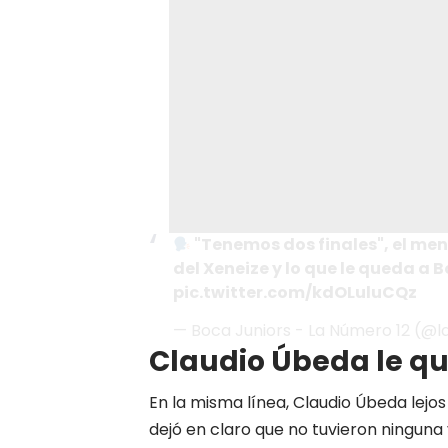
"Tenemos dos finales", el me
del Xeneize y lo que le queda a
B
pic.twitter.com/kdOLuluCQz
—
Boca
Juniors - La Número 12 (
Claudio Úbeda le qu
En la misma línea, Claudio Úbeda lejos 
dejó en claro que no tuvieron ninguna v