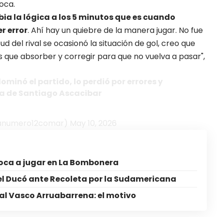
oca
.
bia la lógica a los 5 minutos que es cuando
r error
. Ahí hay un quiebre de la manera jugar. No fue
rtud del rival se ocasionó la situación de gol, creo que
 que absorber y corregir para que no vuelva a pasar",
dominó el partido, lo perdió por errores y
a de Santiago Ascacibar
@lanumero12comar)
May 10, 2026
oca a jugar en La Bombonera
el Ducó ante Recoleta por la Sudamericana
l Vasco Arruabarrena: el motivo