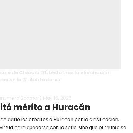
nsaje de Claudio
#Úbeda
tras la eliminación
oca
en la
#Libertadores
@lanumero12comar)
May 10, 2026
itó mérito a Huracán
de darle los créditos a Huracán por la clasificación,
irtud para quedarse con la serie, sino que el triunfo se