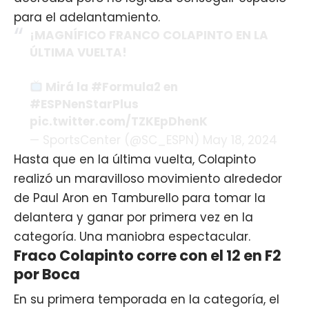
para el adelantamiento.
¡MAGNÍFICO FRANCO COLAPINTO EN LA
ÚLTIMA VUELTA!
Mirá la #Formula2 en
#ESPNenStarPlus
pic.twitter.com/TZKEpDhenK
— SportsCenter (@SC_ESPN) May 18, 2024
Hasta que en la última vuelta, Colapinto
realizó un maravilloso movimiento alrededor
de Paul Aron en Tamburello para tomar la
delantera y ganar por primera vez en la
categoría. Una maniobra espectacular.
Fraco Colapinto corre con el 12 en F2
por Boca
En su primera temporada en la categoría, el