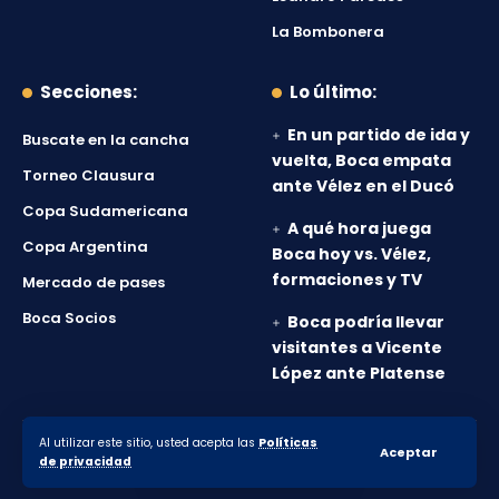
La Bombonera
Secciones:
Lo último:
En un partido de ida y
Buscate en la cancha
vuelta, Boca empata
Torneo Clausura
ante Vélez en el Ducó
Copa Sudamericana
A qué hora juega
Copa Argentina
Boca hoy vs. Vélez,
formaciones y TV
Mercado de pases
Boca Socios
Boca podría llevar
visitantes a Vicente
López ante Platense
Al utilizar este sitio, usted acepta las
Políticas
© 2010-2026 Lanumero12.com.ar - Todos los derechos
Aceptar
de privacidad
reservados.