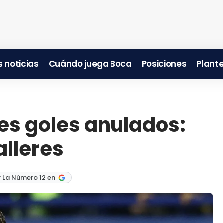
 noticias
Cuándo juega Boca
Posiciones
Plante
res goles anulados:
lleres
 La Número 12 en