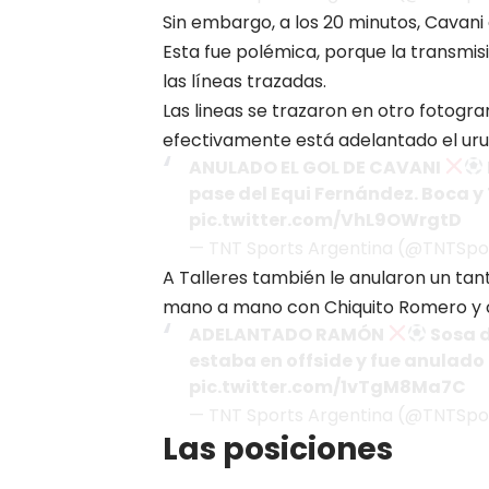
Sin embargo, a los 20 minutos, Cavani c
Esta fue polémica, porque la transmis
las líneas trazadas.
Las lineas se trazaron en otro fotogra
efectivamente está adelantado el ur
ANULADO EL GOL DE CAVANI
pase del Equi Fernández. Boca 
pic.twitter.com/VhL9OWrgtD
— TNT Sports Argentina (@TNTSpo
A Talleres también le anularon un tan
mano a mano con Chiquito Romero y c
ADELANTADO RAMÓN
Sosa d
estaba en offside y fue anulado
pic.twitter.com/1vTgM8Ma7C
— TNT Sports Argentina (@TNTSpo
Las posiciones