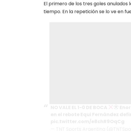
El primero de los tres goles anulados l
tiempo. En la repetición se lo ve en fu
NO VALE EL 1-0 DE BOCA
Enor
en el rebote Equi Fernández de
pic.twitter.com/e8chR9OqCg
— TNT Sports Argentina (@TNTSpo