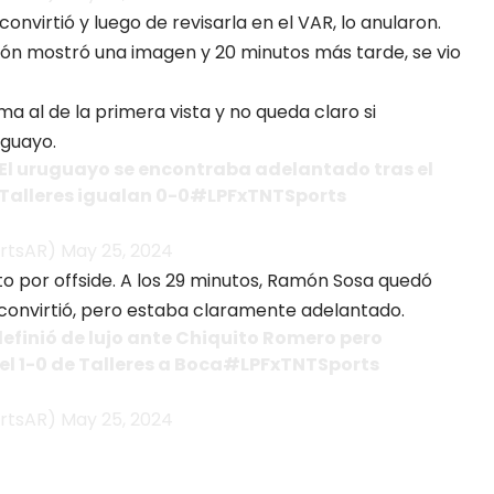
onvirtió y luego de revisarla en el VAR, lo anularon.
ión mostró una imagen y 20 minutos más tarde, se vio
ma al de la primera vista y no queda claro si
uguayo.
El uruguayo se encontraba adelantado tras el
y Talleres igualan 0-0#LPFxTNTSports
rtsAR) May 25, 2024
to por offside. A los 29 minutos, Ramón Sosa quedó
onvirtió, pero estaba claramente adelantado.
efinió de lujo ante Chiquito Romero pero
 el 1-0 de Talleres a Boca#LPFxTNTSports
rtsAR) May 25, 2024