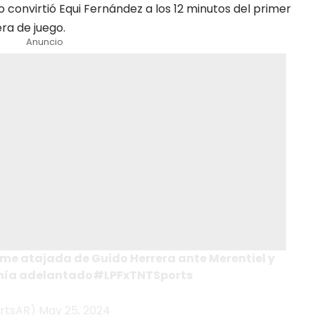
o convirtió Equi Fernández a los 12 minutos del primer
era de juego.
Anuncio
me atajada de Guido Herrera ante Merentiel y
finía adelantado#LPFxTNTSports
rtsAR) May 25, 2024