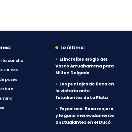
ones:
Lo último:
El increíble elogio del
n la cancha
Vasco Arruabarrena para
e Clubes
Milton Delgado
de pases
Los puntajes de Boca en
ertura
la victoria ante
Estudiantes de La Plata
entina
os
Es por acá: Boca mejoró
y le ganó merecidamente
a Estudiantes en el Ducó