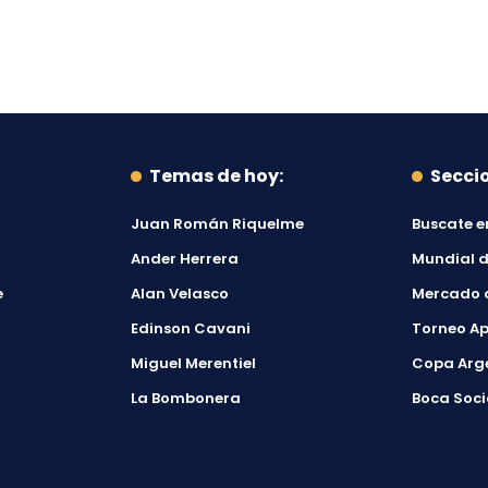
Temas de hoy:
Secci
Juan Román Riquelme
Buscate e
Ander Herrera
Mundial d
e
Alan Velasco
Mercado 
Edinson Cavani
Torneo Ap
Miguel Merentiel
Copa Arg
La Bombonera
Boca Soci