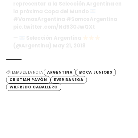
representar a la Selección Argentina en
la próxima Copa del Mundo
#VamosArgentina
#SomosArgentina
pic.twitter.com/Nd930JwQXt
—
Selección Argentina
(@Argentina)
May 21, 2018
TEMAS DE LA NOTA
ARGENTINA
BOCA JUNIORS
CRISTIAN PAVÓN
EVER BANEGA
WILFREDO CABALLERO