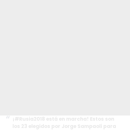
¡
#Rusia2018
está en marcha! Estos son
los 23 elegidos por Jorge Sampaoli para