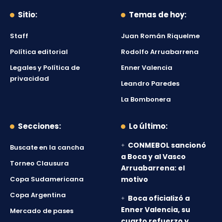
Sitio:
Temas de hoy:
Staff
Juan Román Riquelme
Política editorial
Rodolfo Arruabarrena
Legales y Política de
Enner Valencia
privacidad
Leandro Paredes
La Bombonera
Secciones:
Lo último:
CONMEBOL sancionó
Buscate en la cancha
a Boca y al Vasco
Torneo Clausura
Arruabarrena: el
Copa Sudamericana
motivo
Copa Argentina
Boca oficializó a
Enner Valencia, su
Mercado de pases
cuarto refuerzo y