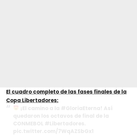
El cuadro completo de las fases finales de la
Copa Libertadores:
¡El camino a la #GloriaEterna! Así
quedaron los octavos de final de la
CONMEBOL #Libertadores.
pic.twitter.com/7WqAZSbGx1