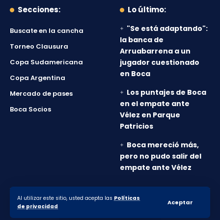
Secciones:
Lo último:
"Se está adaptando":
Buscate en la cancha
la banca de
Torneo Clausura
Arruabarrena a un
Copa Sudamericana
jugador cuestionado
en Boca
Copa Argentina
Los puntajes de Boca
Mercado de pases
en el empate ante
Boca Socios
Vélez en Parque
Patricios
Boca mereció más,
pero no pudo salir del
empate ante Vélez
Al utilizar este sitio, usted acepta las
Políticas
© 2010-2026 Lanumero12.com.ar - Todos los derechos
Aceptar
de privacidad
reservados.