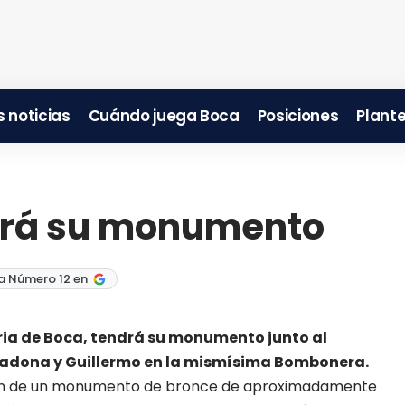
 noticias
Cuándo juega Boca
Posiciones
Plante
ndrá su monumento
a Número 12 en
oria de Boca, tendrá su monumento junto al
aradona y Guillermo en la mismísima Bombonera.
ción de un monumento de bronce de aproximadamente