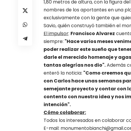
1,80 metros de altura, con la figura del
nombres de los aportantes en una plac
exclusivamente con la gente que quier
Savio, quién construyó también el mo
El impulsor
:
Francisco Alvarez
cuenta 
siempre:
"Hace varios meses venimo
poder realizar este sueño que te
darle el merecido homenaje y agas
tantas alegrías nos dio".
Además co
enteró la noticia:
"Como creemos que
con Carlos hace unas semanas para
semejante proyecto y contar con l
contento con nuestra idea y nos 
intención".
Cómo colaborar:
Todos los interesados en colaborar co
E-mail:
monumentobianchi@gmail.c