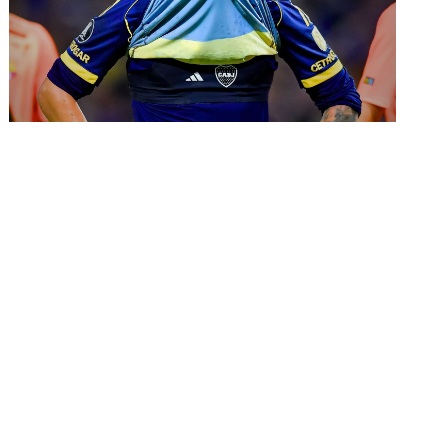
El criticado jugador de Boca que el
Vasco Arruabarrena quiere
recuperar
ones:
Lo último:
Confirmado: cuándo
n la cancha