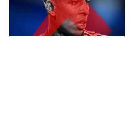
Por qué Sebastián Villa no debe
volver a Boca
Temas de hoy:
Secci
Juan Román Riquelme
Buscate e