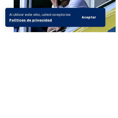
Al utilizar este sitio, usted acepta las
Aceptar
Políticas de privacidad
Edinson Cavani pasó por el
quirófano: cuánto tiempo tendrá
de recuperación
Nosotros:
Sitio:
La Número 12
es el primer
Staff