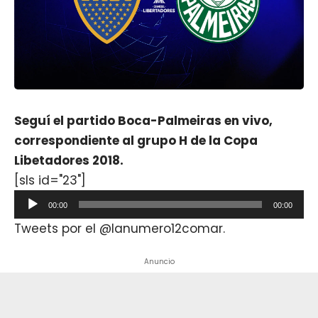
Seguí el partido Boca-Palmeiras en vivo,
correspondiente al grupo H de la Copa
Libetadores 2018.
[sls id="23"]
Reproductor
00:00
00:00
de
Tweets por el @lanumero12comar.
audio
Anuncio