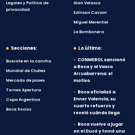
Legales y Política de
Alan Velasco
privacidad
Edinson Cavani
Miguel Merentiel
La Bombonera
Secciones:
Lo último:
CONMEBOL sancionó
Buscate en la cancha
a Boca y al Vasco
Mundial de Clubes
Arruabarrena: el
Mercado de pases
motivo
Torneo Apertura
Boca oficializó a
Enner Valencia, su
Copa Argentina
cuarto refuerzo y
Boca Socios
reveló cuándo llega
Boca vuelve a jugar
en el Ducó y tomó una